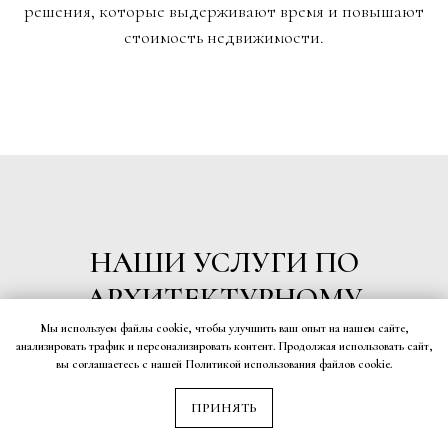
решения, которые выдерживают время и повышают
стоимость недвижимости.
НАШИ УСЛУГИ ПО
АРХИТЕКТУРНОМУ
ПРОЕКТИРОВАНИЮ
Мы используем файлы cookie, чтобы улучшить ваш опыт на нашем сайте,
анализировать трафик и персонализировать контент. Продолжая использовать сайт,
вы соглашаетесь с нашей Политикой использования файлов cookie.
ПРИНЯТЬ