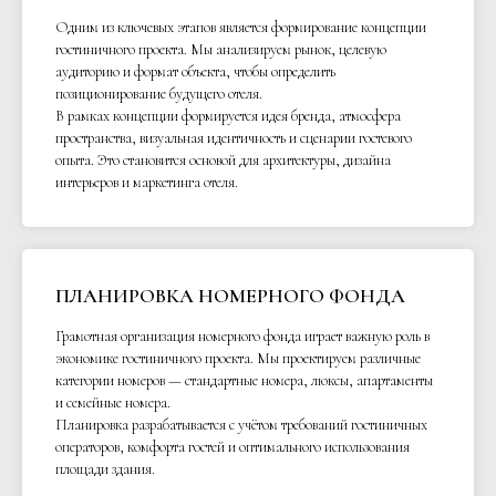
Одним из ключевых этапов является формирование концепции
гостиничного проекта. Мы анализируем рынок, целевую
аудиторию и формат объекта, чтобы определить
позиционирование будущего отеля.
В рамках концепции формируется идея бренда, атмосфера
пространства, визуальная идентичность и сценарии гостевого
опыта. Это становится основой для архитектуры, дизайна
интерьеров и маркетинга отеля.
ПЛАНИРОВКА НОМЕРНОГО ФОНДА
Грамотная организация номерного фонда играет важную роль в
экономике гостиничного проекта. Мы проектируем различные
категории номеров — стандартные номера, люксы, апартаменты
и семейные номера.
Планировка разрабатывается с учётом требований гостиничных
операторов, комфорта гостей и оптимального использования
площади здания.