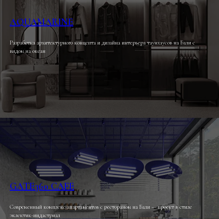
AQUAMARINE
Разработка архитектурного концепта и дизайна интерьера таунхаусов на Бали с
видом на океан
GATE360 CAFE
Современный комплекс апартаментов с рестораном на Бали — проект в стиле
эклектик-индастриал