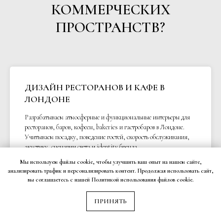
КОММЕРЧЕСКИХ
ПРОСТРАНСТВ?
ДИЗАЙН РЕСТОРАНОВ И КАФЕ В
ЛОНДОНЕ
Разрабатываем атмосферные и функциональные интерьеры для
ресторанов, баров, кофеен, bakeries и гастробаров в Лондоне.
Учитываем посадку, поведение гостей, скорость обслуживания,
акустику, сценарии света и identity бренда.
Создаём пространства, которые выглядят эстетично и работают
Мы используем файлы cookie, чтобы улучшить ваш опыт на нашем сайте,
на прибыль.
анализировать трафик и персонализировать контент. Продолжая использовать сайт,
вы соглашаетесь с нашей Политикой использования файлов cookie.
ПРИНЯТЬ
ДИЗАЙН МАГАЗИНОВ И БУТИКОВ В