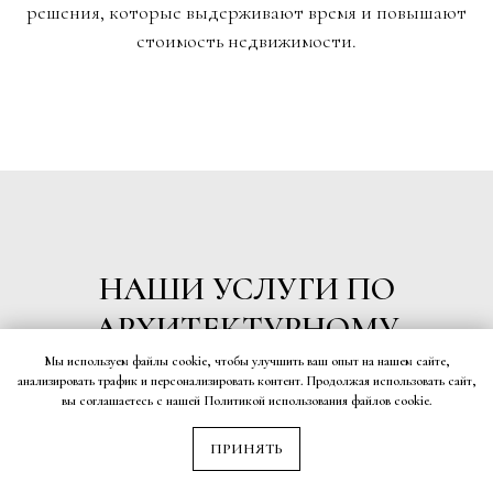
решения, которые выдерживают время и повышают
стоимость недвижимости.
НАШИ УСЛУГИ ПО
АРХИТЕКТУРНОМУ
ПРОЕКТИРОВАНИЮ
Мы используем файлы cookie, чтобы улучшить ваш опыт на нашем сайте,
анализировать трафик и персонализировать контент. Продолжая использовать сайт,
вы соглашаетесь с нашей Политикой использования файлов cookie.
ПРИНЯТЬ