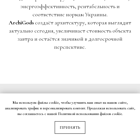
энергоэффективность, рентабельность и
соответствие нормам Украины.
ArchiGods
создаёт архитектуру, которая выглядит
актуально сегодня, увеличивает стоимость объекта
завтра и остаётся значимой в долгосрочной
перспективе.
Мы используем файлы cookie, чтобы улучшить ваш опыт на нашем сайте,
анализировать трафик и персонализировать контент. Продолжая использовать сайт,
вы соглашаетесь с нашей Политикой использования файлов cookie.
НАШИ УСЛУГИ ПО
АРХИТЕКТУРНОМУ
ПРИНЯТЬ
ПРОЕКТИРОВАНИЮ В