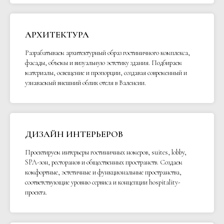
АРХИТЕКТУРА
Разрабатываем архитектурный образ гостиничного комплекса,
фасады, объемы и визуальную эстетику здания. Подбираем
материалы, освещение и пропорции, создавая современный и
узнаваемый внешний облик отеля в Валенсии.
ДИЗАЙН ИНТЕРЬЕРОВ
Проектируем интерьеры гостиничных номеров, suites, lobby,
SPA-зон, ресторанов и общественных пространств. Создаем
комфортные, эстетичные и функциональные пространства,
соответствующие уровню сервиса и концепции hospitality-
проекта.