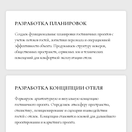
РАЗРАБОТКА ПЛАНИРОВОК
Создаем функциональные планировки гостиничных проектов с
учетом потоков гостей, логистики персонала и операционной
эффективности объекта. Продумываем структуру номеров,
общественных пространств, сервисных зон и технических
помещений для комфортной эксплуатации отеля.
РАЗРАБОТКА КОНЦЕПЦИИ ОТЕЛЯ
Формируем архитектурную и визуальную концепцию
гостиничного проекта. Определяем атмосферу пространства,
стилистику, позиционирование и сценарии взаимодействия
гостей с отелем. Концепция становится основой для дальнейшего
проектирования и маркетинга проекта.