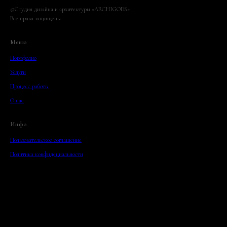
©Студия дизайна и архитектуры «ARCHIGODS»
Все права защищены
Меню
Портфолио
Услуги
Процесс работы
О нас
Инфо
Пользовательское соглашение
Политика конфидециальности