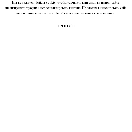
01
Мы используем файлы cookie, чтобы улучшить ваш опыт на нашем сайте,
анализировать трафик и персонализировать контент. Продолжая использовать сайт,
вы соглашаетесь с нашей Политикой использования файлов cookie.
ИНДИВИДУАЛЬНЫЙ ПОДХОД
ПРИНЯТЬ
Мы создаем проекты, которые полностью соответствуют
вашим желаниям и требованиям.
02
ОПЫТ И ПРОФЕССИОНАЛИЗМ
Наша команда имеет более 10 лет опыта в проектировании
эксклюзивных интерьеров и экстерьеров.
03
СОЧЕТАНИЕ СТИЛЯ И