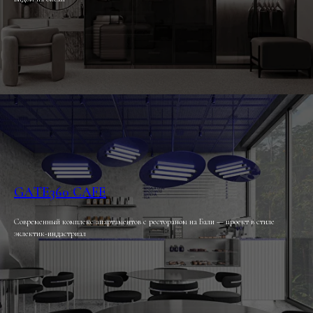
GATE360 CAFE
Современный комплекс апартаментов с рестораном на Бали — проект в стиле
эклектик-индастриал