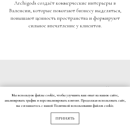
Archigods создаёт коммерческие интерьеры в
Валенсии, которые помогают бизнесу выделяться,
повышают ценность пространства и формируют
сильное впечатление у клиентов.
ЧТО ВКЛЮЧАЕТ ДИЗАЙН
Мы используем файлы cookie, чтобы улучшить ваш опыт на нашем сайте,
КОММЕРЧЕСКИХ
анализировать трафик и персонализировать контент. Продолжая использовать сайт,
вы соглашаетесь с нашей Политикой использования файлов cookie.
ПРОСТРАНСТВ?
ПРИНЯТЬ