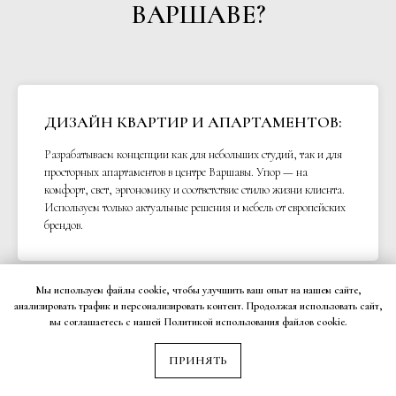
ВАРШАВЕ?
ДИЗАЙН КВАРТИР И АПАРТАМЕНТОВ:
Разрабатываем концепции как для небольших студий, так и для
просторных апартаментов в центре Варшавы. Упор — на
комфорт, свет, эргономику и соответствие стилю жизни клиента.
Используем только актуальные решения и мебель от европейских
брендов.
Мы используем файлы cookie, чтобы улучшить ваш опыт на нашем сайте,
анализировать трафик и персонализировать контент. Продолжая использовать сайт,
ДИЗАЙН ДОМОВ, ВИЛЛ И
вы соглашаетесь с нашей Политикой использования файлов cookie.
ТАУНХАУСОВ:
ПРИНЯТЬ
Создаём индивидуальные жилые пространства в частных домах
Варшавы и пригорода. Архитектура, интерьер, зонирование и